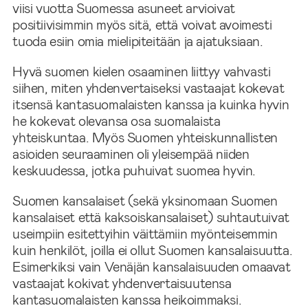
viisi vuotta Suomessa asuneet arvioivat
positiivisimmin myös sitä, että voivat avoimesti
tuoda esiin omia mielipiteitään ja ajatuksiaan.
Hyvä suomen kielen osaaminen liittyy vahvasti
siihen, miten yhdenvertaiseksi vastaajat kokevat
itsensä kantasuomalaisten kanssa ja kuinka hyvin
he kokevat olevansa osa suomalaista
yhteiskuntaa. Myös Suomen yhteiskunnallisten
asioiden seuraaminen oli yleisempää niiden
keskuudessa, jotka puhuivat suomea hyvin.
Suomen kansalaiset (sekä yksinomaan Suomen
kansalaiset että kaksoiskansalaiset) suhtautuivat
useimpiin esitettyihin väittämiin myönteisemmin
kuin henkilöt, joilla ei ollut Suomen kansalaisuutta.
Esimerkiksi vain Venäjän kansalaisuuden omaavat
vastaajat kokivat yhdenvertaisuutensa
kantasuomalaisten kanssa heikoimmaksi.