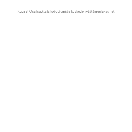
Kuva 8. Osallisuutta ja kotoutumista koskevien väittämien jakaumat