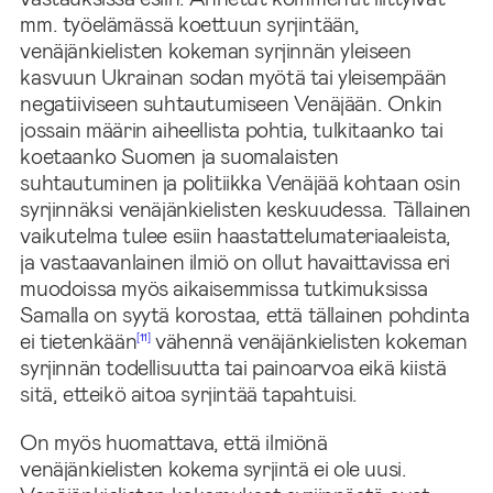
mm. työelämässä koettuun syrjintään,
venäjänkielisten kokeman syrjinnän yleiseen
kasvuun Ukrainan sodan myötä tai yleisempään
negatiiviseen suhtautumiseen Venäjään. Onkin
jossain määrin aiheellista pohtia, tulkitaanko tai
koetaanko Suomen ja suomalaisten
suhtautuminen ja politiikka Venäjää kohtaan osin
syrjinnäksi venäjänkielisten keskuudessa. Tällainen
vaikutelma tulee esiin haastattelumateriaaleista,
ja vastaavanlainen ilmiö on ollut havaittavissa eri
muodoissa myös aikaisemmissa tutkimuksissa
Samalla on syytä korostaa, että tällainen pohdinta
ei tietenkään
vähennä venäjänkielisten kokeman
[11]
syrjinnän todellisuutta tai painoarvoa eikä kiistä
sitä, etteikö aitoa syrjintää tapahtuisi.
On myös huomattava, että ilmiönä
venäjänkielisten kokema syrjintä ei ole uusi.