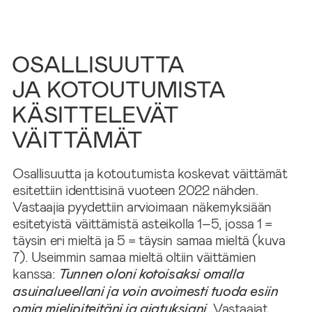
OSALLISUUTTA
JA KOTOUTUMISTA
KÄSITTELEVÄT
VÄITTÄMÄT
Osallisuutta ja kotoutumista koskevat väittämät
esitettiin identtisinä vuoteen 2022 nähden.
Vastaajia pyydettiin arvioimaan näkemyksiään
esitetyistä väittämistä asteikolla 1–5, jossa 1 =
täysin eri mieltä ja 5 = täysin samaa mieltä (kuva
7). Useimmin samaa mieltä oltiin väittämien
kanssa:
Tunnen oloni kotoisaksi omalla
asuinalueellani ja voin avoimesti tuoda esiin
omia mielipiteitäni ja ajatuksiani.
Vastaajat