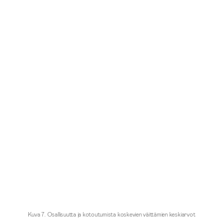
Kuva 7. Osallisuutta ja kotoutumista koskevien väittämien keskiarvot