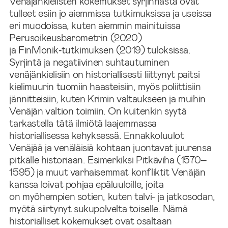
Venäjänkielisten kokemukset syrjinnästä ovat
tulleet esiin jo aiemmissa tutkimuksissa ja useissa
eri muodoissa, kuten aiemmin mainituissa
Perusoikeusbarometrin (2020)
ja FinMonik‑tutkimuksen (2019) tuloksissa.
Syrjintä ja negatiivinen suhtautuminen
venäjänkielisiin on historiallisesti liittynyt paitsi
kielimuurin tuomiin haasteisiin, myös poliittisiin
jännitteisiin, kuten Krimin valtaukseen ja muihin
Venäjän valtion toimiin. On kuitenkin syytä
tarkastella tätä ilmiötä laajemmassa
historiallisessa kehyksessä. Ennakkoluulot
Venäjää ja venäläisiä kohtaan juontavat juurensa
pitkälle historiaan. Esimerkiksi Pitkäviha (1570–
1595) ja muut varhaisemmat konfliktit Venäjän
kanssa loivat pohjaa epäluuloille, joita
on myöhempien sotien, kuten talvi- ja jatkosodan,
myötä siirtynyt sukupolvelta toiselle. Nämä
historialliset kokemukset ovat osaltaan