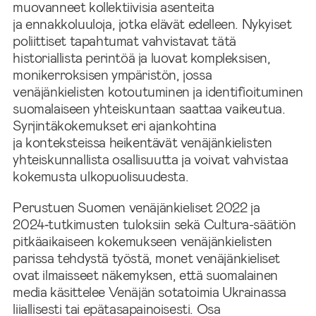
muovanneet kollektiivisia asenteita
ja ennakkoluuloja, jotka elävät edelleen. Nykyiset
poliittiset tapahtumat vahvistavat tätä
historiallista perintöä ja luovat kompleksisen,
monikerroksisen ympäristön, jossa
venäjänkielisten kotoutuminen ja identifioituminen
suomalaiseen yhteiskuntaan saattaa vaikeutua.
Syrjintäkokemukset eri ajankohtina
ja konteksteissa heikentävät venäjänkielisten
yhteiskunnallista osallisuutta ja voivat vahvistaa
kokemusta ulkopuolisuudesta.
Perustuen Suomen venäjänkieliset 2022 ja
2024‑tutkimusten tuloksiin sekä Cultura-säätiön
pitkäaikaiseen kokemukseen venäjänkielisten
parissa tehdystä työstä, monet venäjänkieliset
ovat ilmaisseet näkemyksen, että suomalainen
media käsittelee Venäjän sotatoimia Ukrainassa
liiallisesti tai epätasapainoisesti. Osa