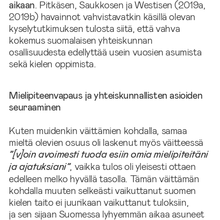
aikaan
. Pitkäsen, Saukkosen ja Westisen (2019a,
2019b) havainnot vahvistavatkin käsillä olevan
kyselytutkimuksen tulosta siitä, että vahva
kokemus suomalaisen yhteiskunnan
osallisuudesta edellyttää usein vuosien asumista
sekä kielen oppimista.
Mielipiteenvapaus ja yhteiskunnallisten asioiden
seuraaminen
Kuten muidenkin väittämien kohdalla, samaa
mieltä olevien osuus oli laskenut myös väitteessä
”[v]oin avoimesti tuoda esiin omia mielipiteitäni
ja ajatuksiani”
, vaikka tulos oli yleisesti ottaen
edelleen melko hyvällä tasolla. Tämän väittämän
kohdalla muuten selkeästi vaikuttanut suomen
kielen taito ei juurikaan vaikuttanut tuloksiin,
ja sen sijaan Suomessa lyhyemmän aikaa asuneet