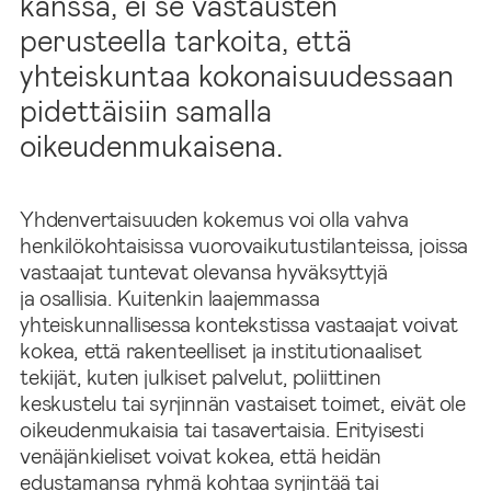
kanssa, ei se vastausten
perusteella tarkoita, että
yhteiskuntaa kokonaisuudessaan
pidettäisiin samalla
oikeudenmukaisena.
Yhdenvertaisuuden kokemus voi olla vahva
henkilökohtaisissa vuorovaikutustilanteissa, joissa
vastaajat tuntevat olevansa hyväksyttyjä
ja osallisia. Kuitenkin laajemmassa
yhteiskunnallisessa kontekstissa vastaajat voivat
kokea, että rakenteelliset ja institutionaaliset
tekijät, kuten julkiset palvelut, poliittinen
keskustelu tai syrjinnän vastaiset toimet, eivät ole
oikeudenmukaisia tai tasavertaisia. Erityisesti
venäjänkieliset voivat kokea, että heidän
edustamansa ryhmä kohtaa syrjintää tai