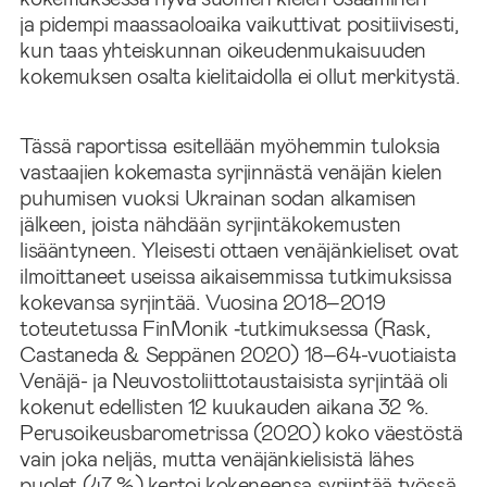
ja pidempi maassaoloaika vaikuttivat positiivisesti,
kun taas yhteiskunnan oikeudenmukaisuuden
kokemuksen osalta kielitaidolla ei ollut merkitystä.
Tässä raportissa esitellään myöhemmin tuloksia
vastaajien kokemasta syrjinnästä venäjän kielen
puhumisen vuoksi Ukrainan sodan alkamisen
jälkeen, joista nähdään syrjintäkokemusten
lisääntyneen. Yleisesti ottaen venäjänkieliset ovat
ilmoittaneet useissa aikaisemmissa tutkimuksissa
kokevansa syrjintää. Vuosina 2018–2019
toteutetussa FinMonik ‑tutkimuksessa (Rask,
Castaneda & Seppänen 2020) 18–64-vuotiaista
Venäjä- ja Neuvostoliittotaustaisista syrjintää oli
kokenut edellisten 12 kuukauden aikana 32 %.
Perusoikeusbarometrissa (2020) koko väestöstä
vain joka neljäs, mutta venäjänkielisistä lähes
puolet (47 %) kertoi kokeneensa syrjintää työssä