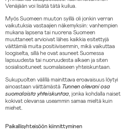
Venäjään voi lisätä tätä kuilua.
Myös Suomeen muuton syillä oli jonkin verran
vaikutuksia vastaajien näkemyksiin: vanhempien
mukana lapsena tai nuorena Suomeen
muuttaneet arvioivat lähes kaikkia esitettyjä
väittämiä muita positiivisemmin, mikä vaikuttaa
loogiselta, sillä he ovat asuneet Suomessa
lapsuudesta tai nuoruudesta alkaen ja siten
sosialisoituneet suomalaiseen yhteiskuntaan.
Sukupuolten välillä mainittava eroavaisuus löytyi
ainoastaan väittämästä
Tunnen olevani osa
suomalaista yhteiskuntaa
, jonka kohdalla naiset
kokivat olevansa useammin samaa mieltä kuin
miehet.
Paikallisyhteisöön kiinnittyminen