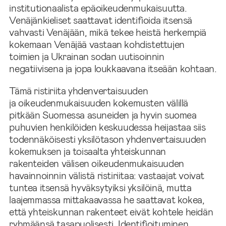
institutionaalista epäoikeudenmukaisuutta.
Venäjänkieliset saattavat identifioida itsensä
vahvasti Venäjään, mikä tekee heistä herkempiä
kokemaan Venäjää vastaan kohdistettujen
toimien ja Ukrainan sodan uutisoinnin
negatiivisena ja jopa loukkaavana itseään kohtaan.
Tämä ristiriita yhdenvertaisuuden
ja oikeudenmukaisuuden kokemusten välillä
pitkään Suomessa asuneiden ja hyvin suomea
puhuvien henkilöiden keskuudessa heijastaa siis
todennäköisesti yksilötason yhdenvertaisuuden
kokemuksen ja toisaalta yhteiskunnan
rakenteiden välisen oikeudenmukaisuuden
havainnoinnin välistä ristiriitaa: vastaajat voivat
tuntea itsensä hyväksytyiksi yksilöinä, mutta
laajemmassa mittakaavassa he saattavat kokea,
että yhteiskunnan rakenteet eivät kohtele heidän
ryhmäänsä tasapuolisesti. Identifioituminen