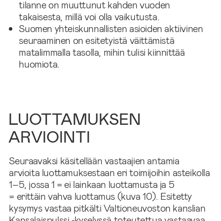
tilanne on muuttunut kahden vuoden
takaisesta, millä voi olla vaikutusta.
Suomen yhteiskunnallisten asioiden aktiivinen
seuraaminen on esitetyistä väittämistä
matalimmalla tasolla, mihin tulisi kiinnittää
huomiota.
LUOTTAMUKSEN
ARVIOINTI
Seuraavaksi käsitellään vastaajien antamia
arvioita luottamuksestaan eri toimijoihin asteikolla
1–5, jossa 1 = ei lainkaan luottamusta ja 5
= erittäin vahva luottamus (kuva 10). Esitetty
kysymys vastaa pitkälti Valtioneuvoston kanslian
Kansalaispulssi ‑kyselyssä toteutettua vastaavaa