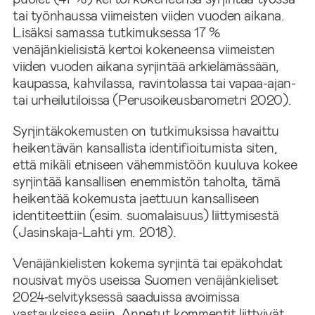
tai työnhaussa viimeisten viiden vuoden aikana.
Lisäksi samassa tutkimuksessa 17 %
venäjänkielisistä kertoi kokeneensa viimeisten
viiden vuoden aikana syrjintää arkielämässään,
kaupassa, kahvilassa, ravintolassa tai vapaa-ajan-
tai urheilutiloissa (Perusoikeusbarometri 2020).
Syrjintäkokemusten on tutkimuksissa havaittu
heikentävän kansallista identifioitumista siten,
että mikäli etniseen vähemmistöön kuuluva kokee
syrjintää kansallisen enemmistön taholta, tämä
heikentää kokemusta jaettuun kansalliseen
identiteettiin (esim. suomalaisuus) liittymisestä
(Jasinskaja‑Lahti ym. 2018).
Venäjänkielisten kokema syrjintä tai epäkohdat
nousivat myös useissa Suomen venäjänkieliset
2024‑selvityksessä saaduissa avoimissa
vastauksissa esiin. Annetut kommentit liittyivät