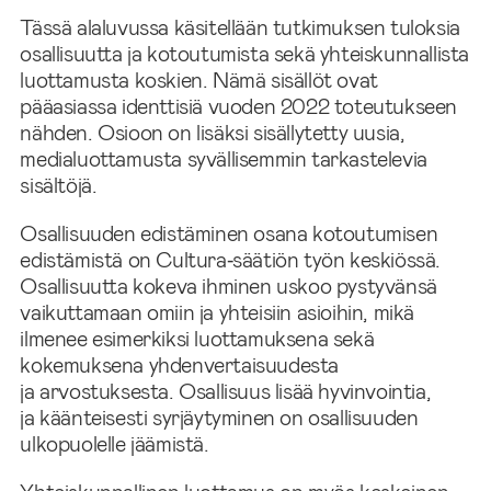
Tässä alaluvussa käsitellään tutkimuksen tuloksia
osallisuutta ja kotoutumista sekä yhteiskunnallista
luottamusta koskien. Nämä sisällöt ovat
pääasiassa identtisiä vuoden 2022 toteutukseen
nähden. Osioon on lisäksi sisällytetty uusia,
medialuottamusta syvällisemmin tarkastelevia
sisältöjä.
Osallisuuden edistäminen osana kotoutumisen
edistämistä on Cultura‑säätiön työn keskiössä.
Osallisuutta kokeva ihminen uskoo pystyvänsä
vaikuttamaan omiin ja yhteisiin asioihin, mikä
ilmenee esimerkiksi luottamuksena sekä
kokemuksena yhdenvertaisuudesta
ja arvostuksesta. Osallisuus lisää hyvinvointia,
ja käänteisesti syrjäytyminen on osallisuuden
ulkopuolelle jäämistä.