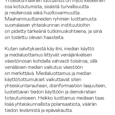
Yhteiskunnallinen luottamus on myös keskeinen
osa kotoutumista, sisäistä turvallisuutta
ja resilienssiä sekä huoltovarmuutta.
Maahanmuuttaneiden ryhmien luottamusta
suomalaisen yhteiskunnan instituutioihin
on pidetty tärkeänä tutkimuskohteena, ja siinä
on todettu olevan haasteita.
Kuten selvityksestä käy ilmi, median käyttö
ja medialuottamus liittyvät venäjänkielisen
väestönosan kohdalla vahvasti toisiinsa, sillä
venäläisen median vaikutus väestöön
on merkittävä. Medialuottamus ja median
käyttötottumukset vaikuttavat siten
yhteiskuntarauhaan, disinformaation laajuuteen,
luotettavan tiedon käyttöön ja demokratian
toteutumiseen. Heikko luottamus mediaan taas
lisää yhteiskunnallista polarisaatiota, väärän
tiedon leviämistä ja epävakautta.