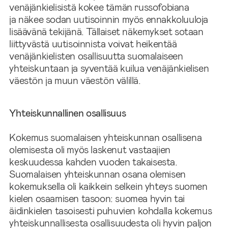
venäjänkielisistä kokee tämän russofobiana
ja näkee sodan uutisoinnin myös ennakkoluuloja
lisäävänä tekijänä. Tällaiset näkemykset sotaan
liittyvästä uutisoinnista voivat heikentää
venäjänkielisten osallisuutta suomalaiseen
yhteiskuntaan ja syventää kuilua venäjänkielisen
väestön ja muun väestön välillä.
Yhteiskunnallinen osallisuus
Kokemus suomalaisen yhteiskunnan osallisena
olemisesta oli myös laskenut vastaajien
keskuudessa kahden vuoden takaisesta.
Suomalaisen yhteiskunnan osana olemisen
kokemuksella oli kaikkein selkein yhteys suomen
kielen osaamisen tasoon: suomea hyvin tai
äidinkielen tasoisesti puhuvien kohdalla kokemus
yhteiskunnallisesta osallisuudesta oli hyvin paljon