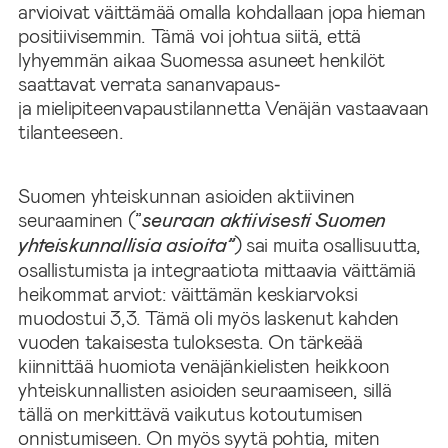
arvioivat väittämää omalla kohdallaan jopa hieman
positiivisemmin. Tämä voi johtua siitä, että
lyhyemmän aikaa Suomessa asuneet henkilöt
saattavat verrata sananvapaus‑
ja mielipiteenvapaustilannetta Venäjän vastaavaan
tilanteeseen.
Suomen yhteiskunnan asioiden aktiivinen
seuraaminen (”
seuraan aktiivisesti Suomen
yhteiskunnallisia asioita”
) sai muita osallisuutta,
osallistumista ja integraatiota mittaavia väittämiä
heikommat arviot: väittämän keskiarvoksi
muodostui 3,3. Tämä oli myös laskenut kahden
vuoden takaisesta tuloksesta. On tärkeää
kiinnittää huomiota venäjänkielisten heikkoon
yhteiskunnallisten asioiden seuraamiseen, sillä
tällä on merkittävä vaikutus kotoutumisen
onnistumiseen. On myös syytä pohtia, miten