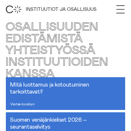
INSTITUUTIOT JA OSALLISUUS
OSALLISUUDEN
EDISTÄMISTÄ
YHTEISTYÖSSÄ
INSTITUUTIOIDEN
KANSSA
Mitä luottamus ja kotoutuminen
tarkoittavat?
Vastaa kyselyyn
Suomen venäjänkieliset 2026 –
seurantaselvitys