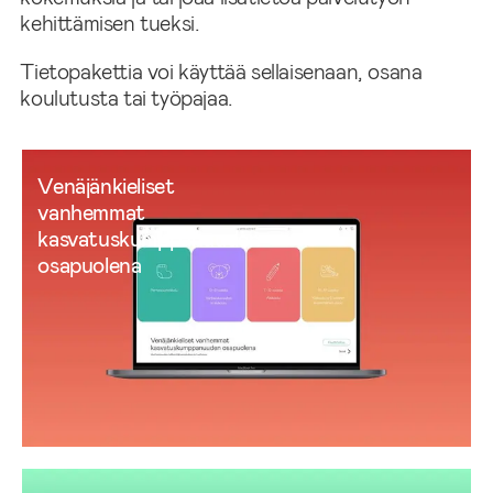
kehittämisen tueksi.
Tietopakettia voi käyttää sellaisenaan, osana
koulutusta tai työpajaa.
Venäjänkieliset
vanhemmat
kasvatuskumppanuuden
osapuolena