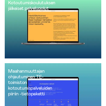
Kotoutumiskoulutuksen
jälkeiset palvelupolut
Maahanmuuttajan
ohjautuminen TE-
toimiston
kotoutumispalveluiden
piiriin -tietopaketti