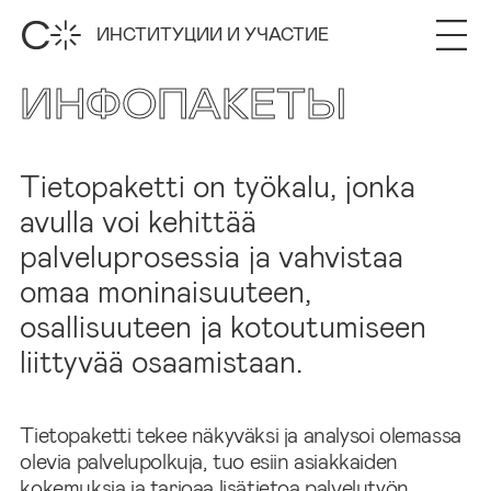
ИНСТИТУЦИИ И УЧАСТИЕ
ИНФОПАКЕТЫ
Tietopaketti on työkalu, jonka
avulla voi kehittää
palveluprosessia ja vahvistaa
omaa moninaisuuteen,
osallisuuteen ja kotoutumiseen
liittyvää osaamistaan.
Tietopaketti tekee näkyväksi ja analysoi olemassa
olevia palvelupolkuja, tuo esiin asiakkaiden
kokemuksia ja tarjoaa lisätietoa palvelutyön